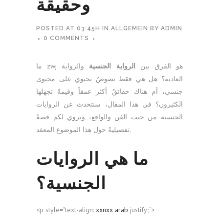
وحقيقة
POSTED AT 03:45H
IN
ALLGEMEIN
BY
ADMIN
0 COMMENTS
ما zwj هو الفرق بين
الرواية الجنسية
والرواية
العادية؟ هل هي فقط نصوصٌ تحتوي على محتوى
جنسي، أم هناك حقائقٌ أكثر عمقاً وقيمةً تجهلها
الكثيرون؟ في هذا المقال، سنتحدث عن الروايات
الجنسية من حيث الفن والواقع، ونروي لكم قصةً
تفصيليةً حول هذا الموضوع المعقد.
ما هي الروايات
الجنسية؟
<p style="text-align:
xxnxx arab
justify;“>