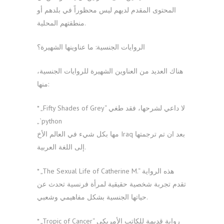
المحتوى المقدم لديهم ليس محظوراً في بلدهم أو
منطقتهم المحلية.
الروايات الجنسية: ما عناوينها الشهيرة؟
هناك العديد من العناوين الشهيرة للروايات الجنسية،
منها:
* „Fifty Shades of Grey“ لا داعي لشرحها، فقد طغي
„`python
مها بكل شيء في العالم الأخ Iraq بعد ان تم ترجمتها
إلى اللغة العربية.
* „The Sexual Life of Catherine M.“ هذه الرواية
تقدم تجربة شخصية حقيقية لمرأة فرنسية تحدث عن
حياتها الجنسية بشكل مفاهيمي وشعبي.
* „Tropic of Cancer“ رواية قديمة للكاتب الأمريكي