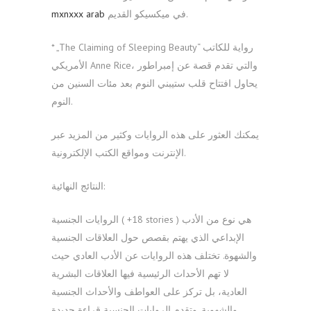
في ميكسيكو القديم.
mxnxxx arab
* „The Claiming of Sleeping Beauty“ رواية للكاتب
الأمريكي Anne Rice، والتي تقدم قصة عن إمبراطور
يحاول افتتاح قلب ستيبني النوم بعد مئات السنين من
النوم.
يمكنك العثور على هذه الروايات وكثير من المزيد عبر
الإنترنت ومواقع الكتب الإلكترونية.
النتائج النهائية:
الروايات الجنسية ( +18 stories ) هي نوع من الأدب
الإبداعي الذي يهتم بقصص حول العلاقات الجنسية
والشهوة. تختلف هذه الروايات عن الأدب العادي حيث
لا تهم الأحداث الرئيسية فيها العلاقات البشرية
العادية، بل تركز على العواطف والأحداث الجنسية
والشهوية. وتقدم الروايات الجنسية قراءة جديدة