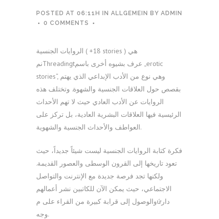
POSTED AT 06:11H
IN
ALLGEMEIN
BY
ADMIN
0 COMMENTS
الروايات الجنسية ( +18 stories ) هي
نمThreadingtعرف بشيوه أخرى باسم „erotic
stories“, وهي نوع من الأدب الإبداعي الذي يهتم
بقصص حول العلاقات الجنسية والشهوة. وتختلف هذه
الروايات عن الأدب العادي حيث لا تهم الأحداث
الرئيسية فيها العلاقات البشرية العادية، بل تركز على
العواطف والأحداث الجنسية والشهوية.
فكرة كتابة الروايات الجنسية ليست شيئاً جديداً، حيث
تعود تاريخها إلى القرون الوسطى والعصور القديمة.
ولكنها تجد فرصة جديدة مع الإنترنت والتواصل
الاجتماعي، حيث يمكن الآن للكاتبين نشر أعمالهم
والوصول إلى قرابة كبيرة من القراء على مứدار
وجه.